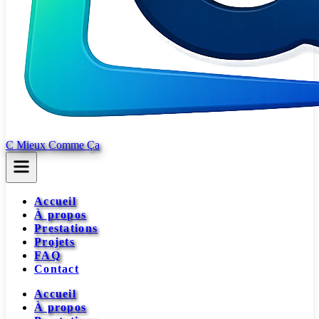
C Mieux Comme Ça
Accueil
À propos
Prestations
Projets
FAQ
Contact
Accueil
À propos