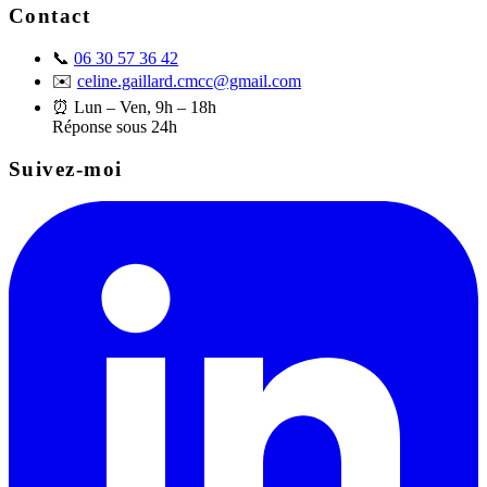
Contact
📞
06 30 57 36 42
✉️
celine.gaillard.cmcc@gmail.com
⏰
Lun – Ven, 9h – 18h
Réponse sous 24h
Suivez-moi