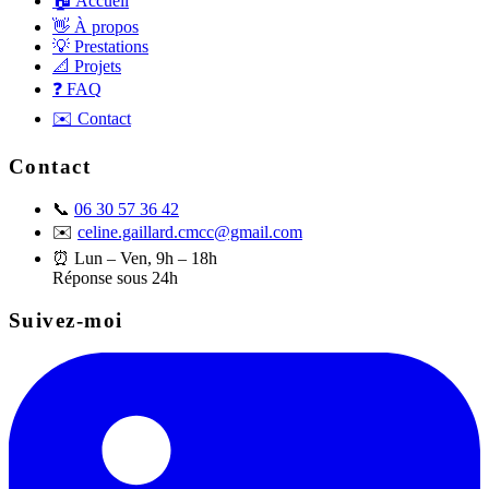
🏠 Accueil
👋 À propos
💡 Prestations
📐 Projets
❓ FAQ
✉️ Contact
Contact
📞
06 30 57 36 42
✉️
celine.gaillard.cmcc@gmail.com
⏰
Lun – Ven, 9h – 18h
Réponse sous 24h
Suivez-moi