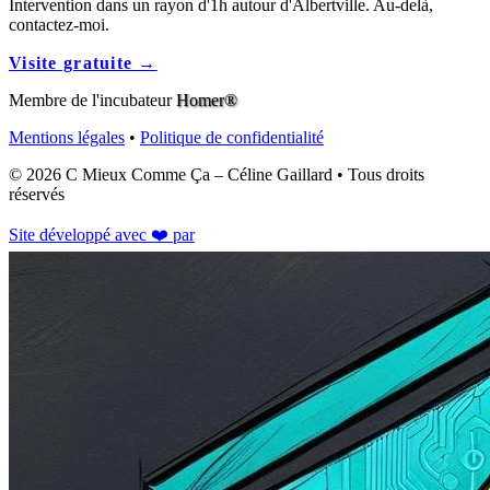
Intervention dans un rayon d'1h autour d'Albertville. Au-delà,
contactez-moi.
Visite gratuite →
Membre de l'incubateur
Homer®
Mentions légales
•
Politique de confidentialité
© 2026
C Mieux Comme Ça
– Céline Gaillard • Tous droits
réservés
Site développé avec ❤️ par