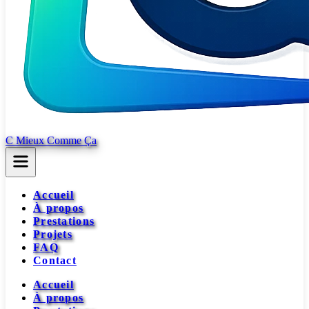
C Mieux Comme Ça
Accueil
À propos
Prestations
Projets
FAQ
Contact
Accueil
À propos