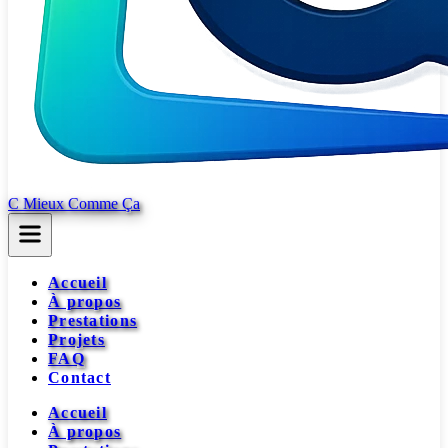
C Mieux Comme Ça
Accueil
À propos
Prestations
Projets
FAQ
Contact
Accueil
À propos